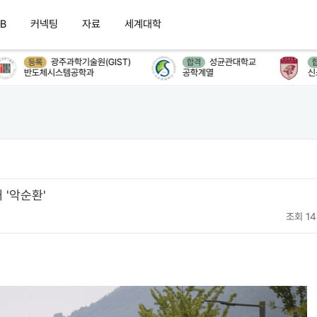
B
커넥팅
자료
세계대학
광주과학기술원(GIST)
성균관대학교
고
등록
합격
합격
반도체시스템공학과
공학계열
신소재공
'악순환'
조회 14