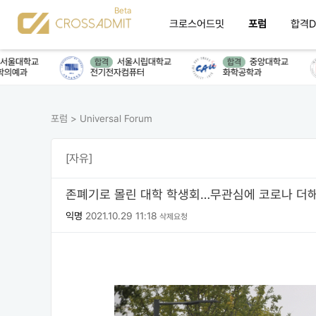
크로스어드밋
포럼
합격D
학교
서울시립대학교
중앙대학교
합격
합격
과
전기전자컴퓨터
화학공학과
포럼
>
Universal Forum
[자유]
존폐기로 몰린 대학 학생회…무관심에 코로나 더해 
익명
2021.10.29 11:18
삭제요청