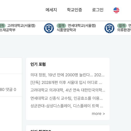
메세지
학교인증
로그인
려대학교(서울캠)
연세대학교(서울캠)
연세대학
합격
합격
학부
식품영양학과
의류환경학과/생
인기 포럼
의대 정원, 19년 만에 2000명 늘린다… 2025년 입시부터 적용
[단독] 2028개편 이후 서울대 입시 어디로 갈까.. ‘정시40% 폐지 추진’
80
댓글 0
고려대학교 의과대학, 4년 연속 대한민국의학한림원 정회원 최다 배출 外
연세대학교 신종식 교수팀, 인공효소를 이용한 아민의 키랄전환 세계 최초로 성공
성균관대-삼성디스플레이, 디스플레이 트랙 운영 협약 체결
more >