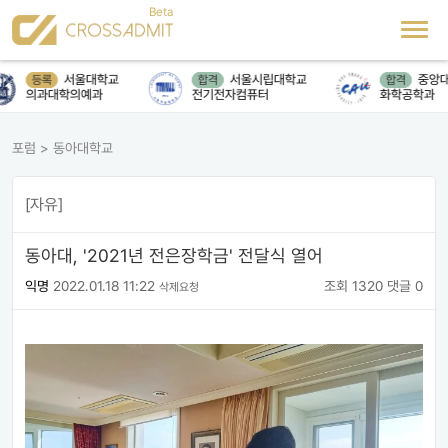
서울대학교
서울시립대학교
중앙대
등록
합격
합격
의과대학의예과
전기전자컴퓨터
화학공학과
포럼
>
동아대학교
[자유]
동아대, '2021년 전은장학금' 전달식 열어
익명
2022.01.18 11:22
조회 1320
댓글 0
삭제요청