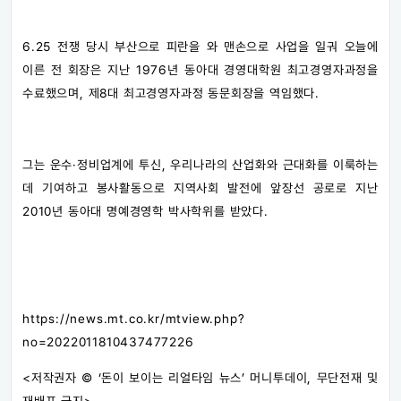
6.25 전쟁 당시 부산으로 피란을 와 맨손으로 사업을 일궈 오늘에
이른 전 회장은 지난 1976년 동아대 경영대학원 최고경영자과정을
수료했으며, 제8대 최고경영자과정 동문회장을 역임했다.
그는 운수·정비업계에 투신, 우리나라의 산업화와 근대화를 이룩하는
데 기여하고 봉사활동으로 지역사회 발전에 앞장선 공로로 지난
2010년 동아대 명예경영학 박사학위를 받았다.
https://news.mt.co.kr/mtview.php?
no=2022011810437477226
<저작권자 © ‘돈이 보이는 리얼타임 뉴스’ 머니투데이, 무단전재 및
재배포 금지>