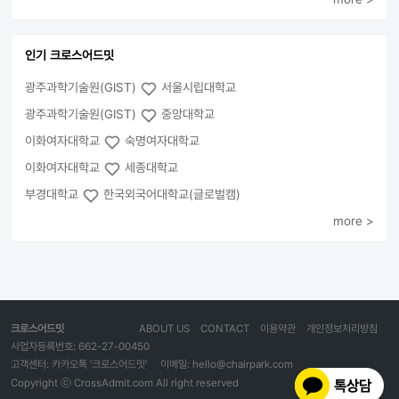
인기 크로스어드밋
광주과학기술원(GIST)
서울시립대학교
광주과학기술원(GIST)
중앙대학교
이화여자대학교
숙명여자대학교
이화여자대학교
세종대학교
부경대학교
한국외국어대학교(글로벌캠)
more >
크로스어드밋
ABOUT US
CONTACT
이용약관
개인정보처리방침
사업자등록번호: 662-27-00450
고객센터: 카카오톡 '크로스어드밋'
이메일: hello@chairpark.com
Copyright ⓒ CrossAdmit.com All right reserved