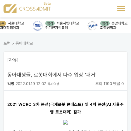
서울대학교
서울시립대학교
중앙대학교
록
합격
합격
과대학의예과
전기전자컴퓨터
화학공학과
포럼
>
동아대학교
[자유]
동아대생들, 로봇대회에서 다수 입상 ‘쾌거’
익명
2022.01.19 12:07
조회 1190
댓글 0
삭제요청
2021 WCRC 3차 본선(국제로봇 콘테스트) 및 4차 본선(AI 자율주
행 로봇대회) 참가