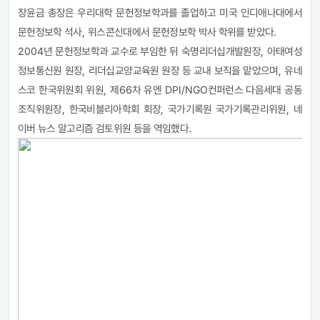
장윤금 총장은 우리대학 문헌정보학과를 졸업하고 미국 인디애나대에서
문헌정보학 석사
,
위스콘신대에서 문헌정보학 박사 학위를 받았다
.
2004
년 문헌정보학과 교수로 부임한 뒤 숙명리더십개발원장
,
아태여성
정보통신원 원장
,
리더십교양교육원 원장 등 교내 보직을 맡았으며
,
유네
스코 한국위원회 위원
,
제
66
차 유엔
DPI/NGO
컨퍼런스 다음세대 공동
조직위원장
,
한국비블리아학회 회장
,
국가기록원 국가기록관리위원
,
네
이버 뉴스 알고리즘 검토위원 등을 역임했다
.