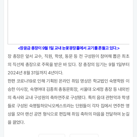
<장윤금 총장이 9월 1일 교내 눈꽃광장홀에서 교기를 흔들고 있다.>
장 총장은 앞서 교수
,
직원
,
학생
,
동문 등 전 구성원이 참여해 뽑은 최초
의 직선제 총장으로 주목을 받은 바 있다
.
장 총장의 임기는
9
월
1
일부터
2024
년
8
월
31
일까지
4
년이다
.
한편 코로나
19
로 인해 기획된 온라인 취임 영상은 학교법인 숙명학원 이
승한 이사장
,
숙명여대 김종희 총동문회장
,
서울대 오세정 총장 등 내외빈
의 축사와 교내 구성원의 축하연주로 구성됐다
.
특히 음대 관현악과 학생
들로 구성된 숙명필하모닉오케스트라는 단원들이 각자 집에서 연주한 영
상을 모아 랜선 공연 형식으로 편집해 취임 축하의 마음을 전달하여 눈길
을 끌었다
.