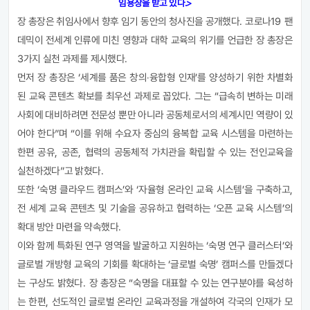
임용장을 받고 있다.>
장 총장은 취임사에서 향후 임기 동안의 청사진을 공개했다
.
코로나
19
팬
데믹이 전세계 인류에 미친 영향과 대학 교육의 위기를 언급한 장 총장은
3
가지 실천 과제를 제시했다
.
먼저 장 총장은
‘
세계를 품은 창의
‧
융합형 인재
’
를 양성하기 위한 차별화
된 교육 콘텐츠 확보를 최우선 과제로 꼽았다
.
그는
“
급속히 변하는 미래
사회에 대비하려면 전문성 뿐만 아니라 공동체로서의 세계시민 역량이 있
어야 한다
”
며
“
이를 위해 수요자 중심의 융복합 교육 시스템을 마련하는
한편 공유
,
공존
,
협력의 공동체적 가치관을 확립할 수 있는 전인교육을
실천하겠다
”
고 밝혔다
.
또한
‘
숙명 클라우드 캠퍼스
’
와
‘
자율형 온라인 교육 시스템
’
을 구축하고
,
전 세계 교육
콘텐츠 및 기술을 공유하고 협력하는
‘
오픈 교육 시스템
’
의
확대 방안 마련을 약속했다
.
이와 함께 특화된 연구 영역을 발굴하고 지원하는
‘
숙명 연구 클러스터
’
와
글로벌 개방형 교육의 기회를 확대하는
‘
글로벌 숙명
’
캠퍼스를 만들겠다
는 구상도 밝혔다
.
장 총장은
“
숙명을 대표할 수 있는 연구분야를 육성하
는 한편
,
선도적인 글로벌 온라인 교육과정을 개설하여 각국의 인재가 모