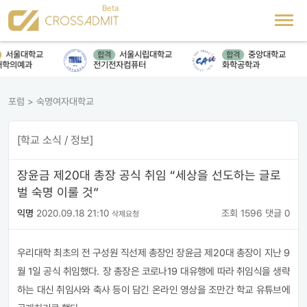
서울대학교
서울시립대학교
중앙대학교
합격
합격
학의예과
전기전자컴퓨터
화학공학과
포럼
>
숙명여자대학교
[학교 소식 / 정보]
장윤금 제20대 총장 공식 취임 “세상을 선도하는 글로
벌 숙명 이룰 것”
익명
2020.09.18 21:10
조회 1596
댓글 0
삭제요청
우리대학 최초의 전 구성원 직선제 총장인 장윤금 제
20
대 총장이 지난
9
월
1
일 공식 취임했다
.
장 총장은 코로나
19
대유행에 따라 취임식을 생략
하는 대신 취임사와 축사 등이 담긴 온라인 영상을 조만간 학교 유튜브에