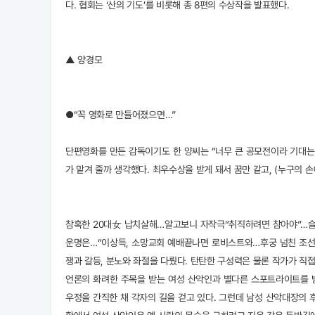
다. 협회는 ‘산의 기도’를 비롯해 총 8편의 수상작을 발표했다.
▲ 양경모
●“꼭 영화로 만들어졌으면…”
단편영화를 만든 감독이기도 한 양씨는 “너무 큰 공모전이라 기대는 
가 맡겨 줄까 생각했다. 최우수상을 받게 돼서 꿈만 같고, (누구의 
참혹한 20대女 납치살해…알고보니 자작극“취직하려면 참아야”…슬
운명은…“이상득, 소망교회 예배끝나면 로비스트와…후궁 넘친 조선왕
쟁과 갈등, 분노와 좌절을 다뤘다. 탄탄한 구성력은 물론 작가가 직
언론의 화려한 주목을 받는 여성 산악인과 별다른 스포트라이트를 받
우정을 간직한 채 각자의 길을 걷고 있다. 그런데 남성 산악대장의 