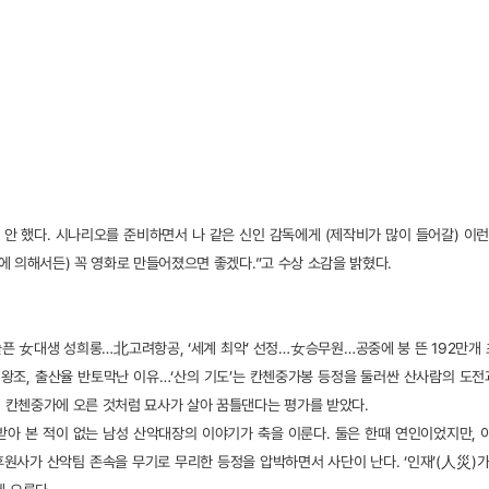
안 했다. 시나리오를 준비하면서 나 같은 신인 감독에게 (제작비가 많이 들어갈) 이런
손에 의해서든) 꼭 영화로 만들어졌으면 좋겠다.”고 수상 소감을 밝혔다.
픈 女대생 성희롱…北고려항공, ‘세계 최악’ 선정…女승무원…공중에 붕 뜬 192만개
조, 출산율 반토막난 이유…‘산의 기도’는 칸첸중가봉 등정을 둘러싼 산사람의 도전과
접 칸첸중가에 오른 것처럼 묘사가 살아 꿈틀댄다는 평가를 받았다.
아 본 적이 없는 남성 산악대장의 이야기가 축을 이룬다. 둘은 한때 연인이었지만, 
후원사가 산악팀 존속을 무기로 무리한 등정을 압박하면서 사단이 난다. ‘인재’(人災)가