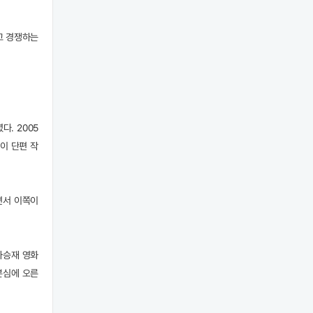
고 경쟁하는
. 2005
이 단편 작
면서 이쪽이
차승재 영화
본심에 오른