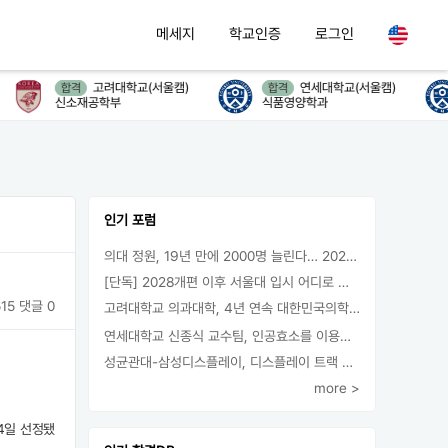
메세지
학교인증
로그인
고려대학교(서울캠)
연세대학교(서울캠)
합격
합격
신소재공학부
식품영양학과
인기 포럼
의대 정원, 19년 만에 2000명 늘린다… 2025년 입시부터 적용
[단독] 2028개편 이후 서울대 입시 어디로 갈까.. ‘정시40% 폐지 추진’
15
댓글 0
고려대학교 의과대학, 4년 연속 대한민국의학한림원 정회원 최다 배출 外
연세대학교 신종식 교수팀, 인공효소를 이용한 아민의 키랄전환 세계 최초로 성공
성균관대-삼성디스플레이, 디스플레이 트랙 운영 협약 체결
more >
4일 선정됐