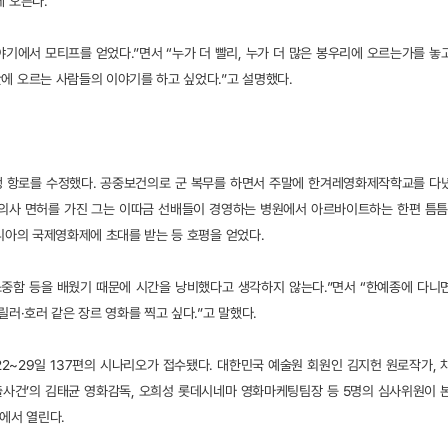
 오른다.
야기에서 모티프를 얻었다.”면서 “누가 더 빨리, 누가 더 많은 봉우리에 오르는가를 놓
에 오르는 사람들의 이야기를 하고 싶었다.”고 설명했다.
생 항로를 수정했다. 공중보건의로 군 복무를 하면서 주말에 한겨레영화제작학교를 다녔다
 의사 면허를 가진 그는 이따금 선배들이 경영하는 병원에서 아르바이트하는 한편 틈틈
루마니아의 국제영화제에 초대를 받는 등 호평을 얻었다.
소중함 등을 배웠기 때문에 시간을 낭비했다고 생각하지 않는다.”면서 “한예종에 다니
러·호러 같은 장르 영화를 찍고 싶다.”고 말했다.
22~29일 137편의 시나리오가 접수됐다. 대한민국 예술원 회원인 김지헌 원로작가, 
 가출사건’의 김태균 영화감독, 오희성 롯데시네마 영화마케팅팀장 등 5명의 심사위원이 
텔에서 열린다.