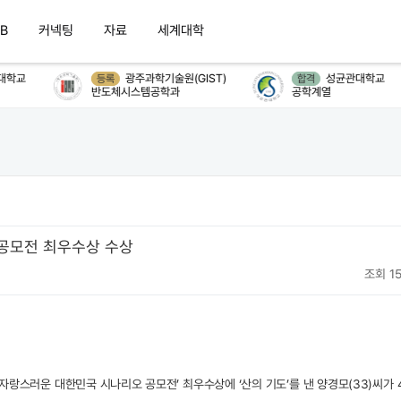
B
커넥팅
자료
세계대학
학교
광주과학기술원(GIST)
성균관대학교
등록
합격
반도체시스템공학과
공학계열
공모전 최우수상 수상
조회 15
랑스러운 대한민국 시나리오 공모전’ 최우수상에 ‘산의 기도’를 낸 양경모(33)씨가 