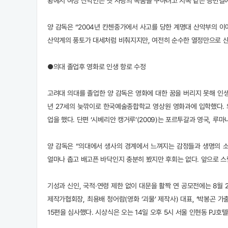
황에서 여성 산악인은 옛 사랑의 목숨을 구하려고 지옥 같은 등반길에
양 감독은 “2004년 칸첸중가에서 사고를 당한 계명대 산악부의 이
산악계의 풍토가 대세처럼 비춰지지만, 여전히 순수한 열정만으로 산
●의대 졸업후 영화로 인생 항로 수정
고려대 의대를 졸업한 양 감독은 영화에 대한 꿈을 버리지 못해 인
년 27세의 늦깎이로 한국예술종합학교 영상원 영화과에 입학했다.
업을 했다. 단편 ‘시베리안 캥거루’(2009)는 포르투갈과 영국, 
양 감독은 “의대에서 생사의 경계에서 느껴지는 감정들과 생명의 
얼마나 춥고 배고픈 바닥인지 충분히 봤지만 후회는 없다. 앞으로 스릴
기성과 신인, 국적·연령 제한 없이 대문을 활짝 연 공모전에는 8월 
제작가협회장, 최용배 청어람(영화 ‘괴물’ 제작사) 대표, ‘박봉곤
15편을 심사했다. 시상식은 오는 14일 오후 5시 서울 인현동 PJ호