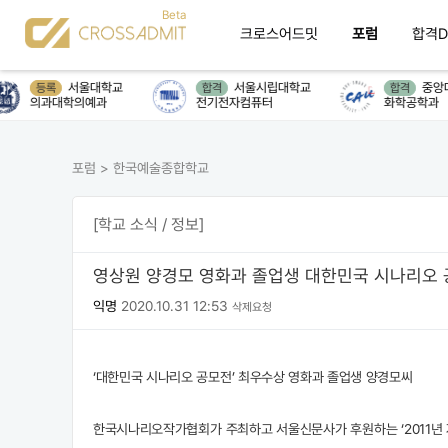
크로스어드밋
포럼
합격D
서울대학교
서울시립대학교
중앙대
등록
합격
합격
의과대학의예과
전기전자컴퓨터
화학공학과
포럼
>
한국예술종합학교
[학교 소식 / 정보]
영상원 양경모 영화과 졸업생 대한민국 시나리오 
익명
2020.10.31 12:53
삭제요청
‘대한민국 시나리오 공모전’ 최우수상 영화과 졸업생 양경모씨
한국시나리오작가협회가 주최하고 서울신문사가 후원하는 ‘2011년 자