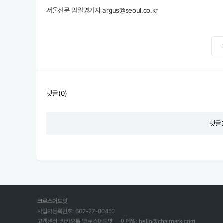
서울신문 임일영기자 argus@seoul.co.kr
댓글(0)
댓글
크로스어드밋
사업자등록번호: 662-27-00450
고객센터: 카카오톡 '크로스어드밋'
이메일: hello@chairpark.com