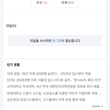
추천
[1]
목록가기
댓글(0)
댓글을 쓰시려면
로그인
이 필요합니다
인기 포럼
의대 정원, 19년 만에 2000명 늘린다… 2025년 입시부터 적용
[단독] 2028개편 이후 서울대 입시 어디로 갈까.. ‘정시40% 폐지 추진’
고려대학교 의과대학, 4년 연속 대한민국의학한림원 정회원 최다 배출 外
연세대학교 신종식 교수팀, 인공효소를 이용한 아민의 키랄전환 세계 최초로 성공
성균관대-삼성디스플레이, 디스플레이 트랙 운영 협약 체결
more >