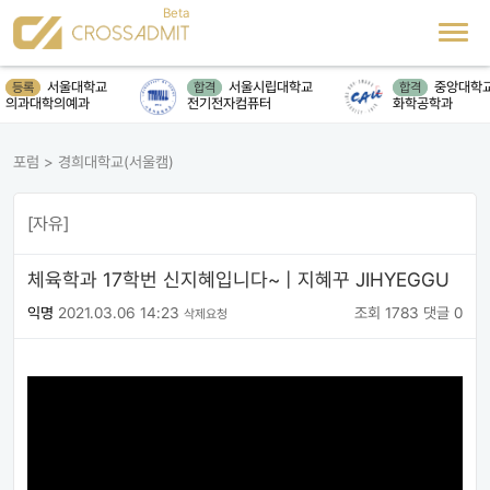
서울대학교
서울시립대학교
중앙대학교
등록
합격
합격
의과대학의예과
전기전자컴퓨터
화학공학과
포럼
>
경희대학교(서울캠)
[자유]
체육학과 17학번 신지혜입니다~ | 지혜꾸 JIHYEGGU
익명
2021.03.06 14:23
조회 1783
댓글 0
삭제요청