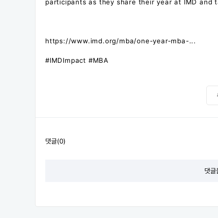
participants as they share their year at IMD and t
https://www.imd.org/mba/one-year-mba-...​
#IMDImpact​ #MBA
댓글(0)
댓글