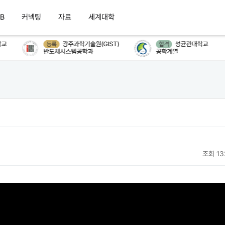
B
커넥팅
자료
세계대학
교
광주과학기술원(GIST)
성균관대학교
등록
합격
반도체시스템공학과
공학계열
조회 13