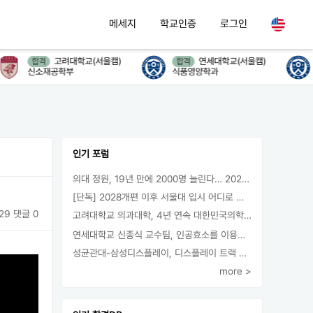
메세지
학교인증
로그인
고려대학교(서울캠)
연세대학교(서울캠)
합격
합격
신소재공학부
식품영양학과
인기 포럼
의대 정원, 19년 만에 2000명 늘린다… 2025년 입시부터 적용
[단독] 2028개편 이후 서울대 입시 어디로 갈까.. ‘정시40% 폐지 추진’
29
댓글 0
고려대학교 의과대학, 4년 연속 대한민국의학한림원 정회원 최다 배출 外
연세대학교 신종식 교수팀, 인공효소를 이용한 아민의 키랄전환 세계 최초로 성공
성균관대-삼성디스플레이, 디스플레이 트랙 운영 협약 체결
more >