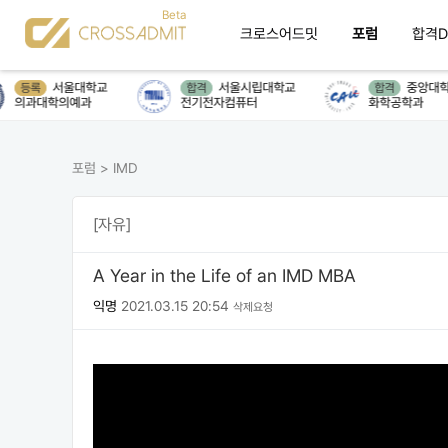
크로스어드밋
포럼
합격D
서울대학교
서울시립대학교
중앙대학
등록
합격
합격
의과대학의예과
전기전자컴퓨터
화학공학과
포럼
>
IMD
[자유]
A Year in the Life of an IMD MBA
익명
2021.03.15 20:54
삭제요청