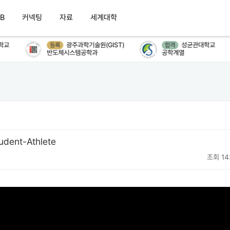
B
커넥팅
자료
세계대학
교
광주과학기술원(GIST)
성균관대학교
등록
합격
반도체시스템공학과
공학계열
udent-Athlete
조회 14