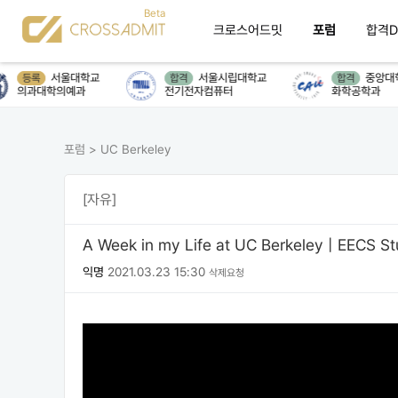
크로스어드밋
포럼
합격D
서울대학교
서울시립대학교
중앙대학
등록
합격
합격
의과대학의예과
전기전자컴퓨터
화학공학과
포럼
>
UC Berkeley
[자유]
A Week in my Life at UC Berkeley | EECS St
익명
2021.03.23 15:30
삭제요청