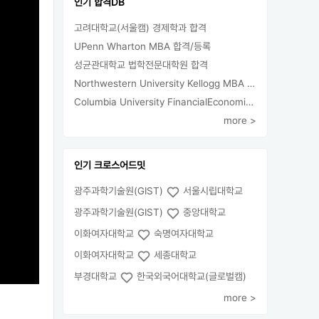
인기 합격DB
고려대학교(서울캠) 경제학과 합격
UPenn Wharton MBA 합격/등록
성균관대학교 법학전문대학원 합격
Northwestern University Kellogg MBA 합격
Columbia University FinancialEconomics 지원
more >
인기 크로스어드밋
광주과학기술원(GIST)
서울시립대학교
광주과학기술원(GIST)
중앙대학교
이화여자대학교
숙명여자대학교
이화여자대학교
세종대학교
부경대학교
한국외국어대학교(글로벌캠)
more >