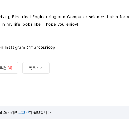
dying Electrical Engineering and Computer science. I also form
 my life looks like, I hope you enjoy!
 on Instagram @marcosricop
추천
[4]
목록가기
을 쓰시려면
로그인
이 필요합니다