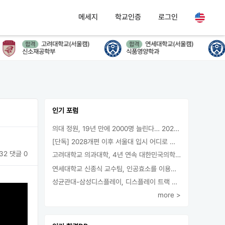
메세지
학교인증
로그인
고려대학교(서울캠)
연세대학교(서울캠)
합격
합격
신소재공학부
식품영양학과
인기 포럼
의대 정원, 19년 만에 2000명 늘린다… 2025년 입시부터 적용
[단독] 2028개편 이후 서울대 입시 어디로 갈까.. ‘정시40% 폐지 추진’
32
댓글 0
고려대학교 의과대학, 4년 연속 대한민국의학한림원 정회원 최다 배출 外
연세대학교 신종식 교수팀, 인공효소를 이용한 아민의 키랄전환 세계 최초로 성공
성균관대-삼성디스플레이, 디스플레이 트랙 운영 협약 체결
more >