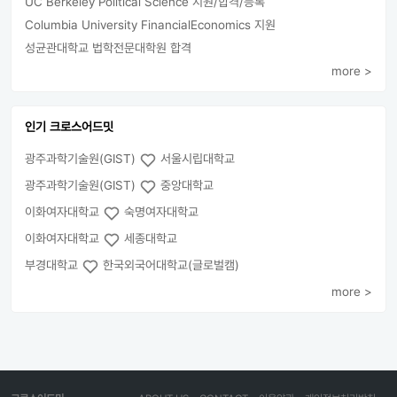
UC Berkeley Political Science 지원/합격/등록
Columbia University FinancialEconomics 지원
성균관대학교 법학전문대학원 합격
more >
인기 크로스어드밋
광주과학기술원(GIST)
서울시립대학교
광주과학기술원(GIST)
중앙대학교
이화여자대학교
숙명여자대학교
이화여자대학교
세종대학교
부경대학교
한국외국어대학교(글로벌캠)
more >