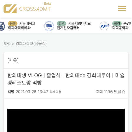
서울대학교
서울시립대학교
중앙대
등록
합격
합격
의과대학의예과
전기전자컴퓨터
화학공학과
포럼
>
경희대학교(서울캠)
[자유]
한의대생 VLOGㅣ졸업식ㅣ한의대cc 경희대투어ㅣ미슐
랭레스토랑 먹방
익명
2021.03.26 13:47
조회 1196
댓글 0
삭제요청