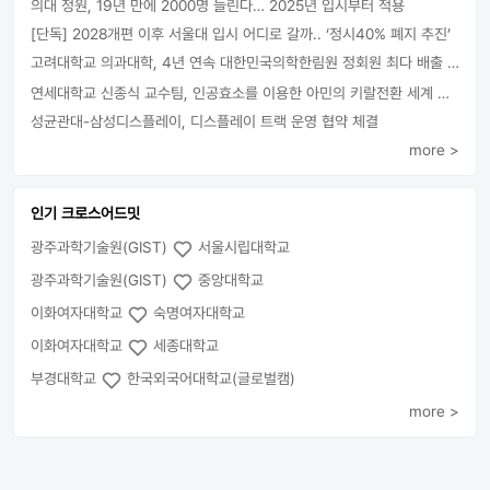
의대 정원, 19년 만에 2000명 늘린다… 2025년 입시부터 적용
[단독] 2028개편 이후 서울대 입시 어디로 갈까.. ‘정시40% 폐지 추진’
고려대학교 의과대학, 4년 연속 대한민국의학한림원 정회원 최다 배출 外
연세대학교 신종식 교수팀, 인공효소를 이용한 아민의 키랄전환 세계 최초로 성공
성균관대-삼성디스플레이, 디스플레이 트랙 운영 협약 체결
more >
인기 크로스어드밋
광주과학기술원(GIST)
서울시립대학교
광주과학기술원(GIST)
중앙대학교
이화여자대학교
숙명여자대학교
이화여자대학교
세종대학교
부경대학교
한국외국어대학교(글로벌캠)
more >