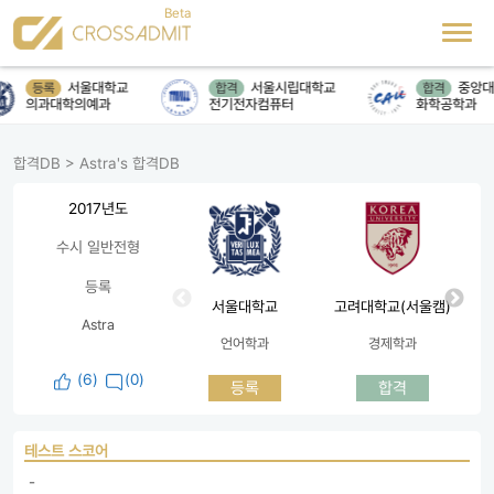
서울대학교
서울시립대학교
중앙대
등록
합격
합격
의과대학의예과
전기전자컴퓨터
화학공학과
합격DB
>
Astra's 합격DB
2017년도
수시 일반전형
등록
서울대학교
고려대학교(서울캠)
Astra
언어학과
경제학과
(
6
)
(0)
등록
합격
테스트 스코어
 - 