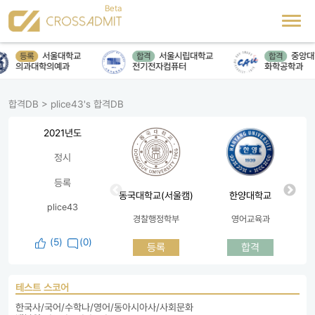
서울대학교
서울시립대학교
중앙대
등록
합격
합격
의과대학의예과
전기전자컴퓨터
화학공학과
합격DB
>
plice43's 합격DB
2021년도
정시
등록
동국대학교(서울캠)
한양대학교
plice43
경찰행정학부
영어교육과
(
5
)
(0)
등록
합격
테스트 스코어
한국사/국어/수학나/영어/동아시아사/사회문화
