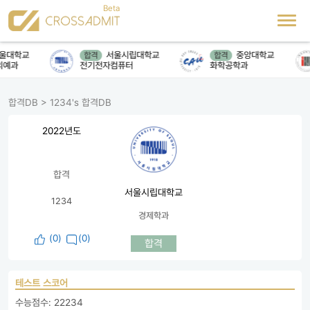
울대학교
서울시립대학교
중앙대학교
합격
합격
예과
전기전자컴퓨터
화학공학과
합격DB
>
1234's 합격DB
2022년도
합격
서울시립대학교
1234
경제학과
(
0
)
(0)
합격
테스트 스코어
수능점수: 22234