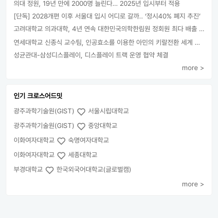
의대 정원, 19년 만에 2000명 늘린다… 2025년 입시부터 적용
[단독] 2028개편 이후 서울대 입시 어디로 갈까.. ‘정시40% 폐지 추진’
고려대학교 의과대학, 4년 연속 대한민국의학한림원 정회원 최다 배출 外
연세대학교 신종식 교수팀, 인공효소를 이용한 아민의 키랄전환 세계 최초로 성공
성균관대-삼성디스플레이, 디스플레이 트랙 운영 협약 체결
more >
인기 크로스어드밋
광주과학기술원(GIST)
서울시립대학교
광주과학기술원(GIST)
중앙대학교
이화여자대학교
숙명여자대학교
이화여자대학교
세종대학교
부경대학교
한국외국어대학교(글로벌캠)
more >