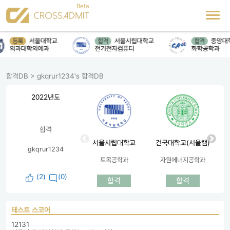
서울대학교
서울시립대학교
중앙대
등록
합격
합격
의과대학의예과
전기전자컴퓨터
화학공학과
합격DB
>
gkqrur1234's 합격DB
2022년도
합격
서울시립대학교
건국대학교(서울캠)
gkqrur1234
토목공학과
자원에너지공학과
(
2
)
(0)
합격
합격
테스트 스코어
12131
