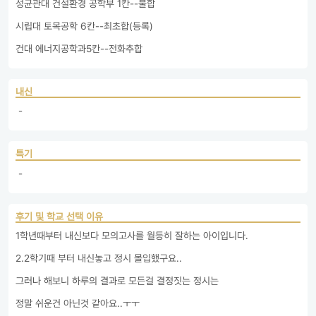
성균관대 건설환경 공학부 1칸--불합

시립대 토목공학 6칸--최초합(등록)

건대 에너지공학과5칸--전화추합
내신
 - 
특기
 - 
후기 및 학교 선택 이유
1학년때부터 내신보다 모의고사를 월등히 잘하는 아이입니다.

2.2학기때 부터 내신놓고 정시 몰입했구요..

그러나 해보니 하루의 결과로 모든걸 결정짓는 정시는

정말 쉬운건 아닌것 같아요..ㅜㅜ
