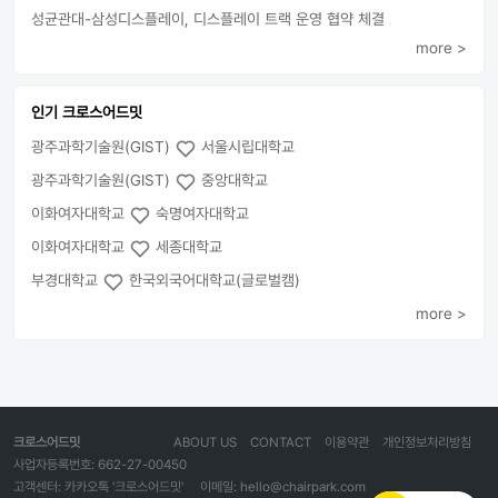
성균관대-삼성디스플레이, 디스플레이 트랙 운영 협약 체결
more >
인기 크로스어드밋
광주과학기술원(GIST)
서울시립대학교
광주과학기술원(GIST)
중앙대학교
이화여자대학교
숙명여자대학교
이화여자대학교
세종대학교
부경대학교
한국외국어대학교(글로벌캠)
more >
크로스어드밋
ABOUT US
CONTACT
이용약관
개인정보처리방침
사업자등록번호: 662-27-00450
고객센터: 카카오톡 '크로스어드밋'
이메일: hello@chairpark.com