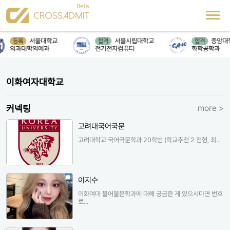
서울대학교
서울시립대학교
중앙대학
등록
합격
합격
의과대학의예과
전기전자컴퓨터
화학공학과
이화여자대학교
커넥팅
more >
고려대국어국문
고려대학교 국어국문학과 20학번 (학교추천 2 전형, 최...
이지수
이화여대 불어불문학과에 대해 궁금한 게 있으시다면 번호
로...