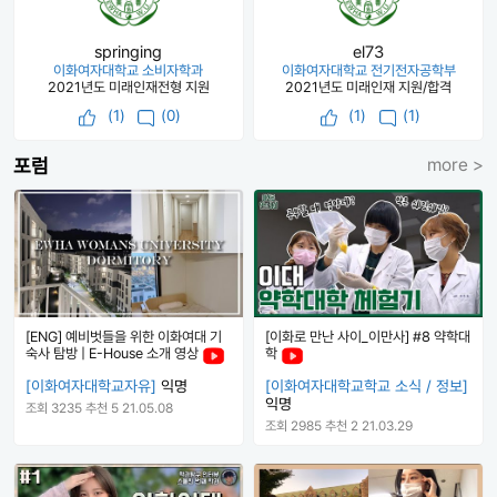
springing
el73
이화여자대학교 소비자학과
이화여자대학교 전기전자공학부
2021년도 미래인재전형 지원
2021년도 미래인재 지원/합격
(
1
)
(0)
(
1
)
(1)
포럼
more >
[ENG] 예비벗들을 위한 이화여대 기
[이화로 만난 사이_이만사] #8 약학대
숙사 탐방 | E-House 소개 영상
학
[이화여자대학교자유]
익명
[이화여자대학교학교 소식 / 정보]
익명
조회 3235
추천 5
21.05.08
조회 2985
추천 2
21.03.29