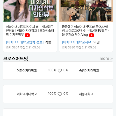
이화여대 시각디자인과 #1 | 학과탐구
궁금했던 이화여대 굿즈샵 투어/대학
인터뷰 | 이화여자대학교 | 조형예술대
생 브이로그/온라인수업/이대맛집/가
학 디자인학부
을 캠퍼스 투어/vlog
[이화여자대학교입학 정보]
익명
[이화여자대학교자유]
익명
조회 3264
추천 2
21.05.08
조회 3830
추천 2
21.05.08
크로스어드밋
more >
100%
0%
이화여자대학교
숙명여자대학교
100%
0%
이화여자대학교
세종대학교