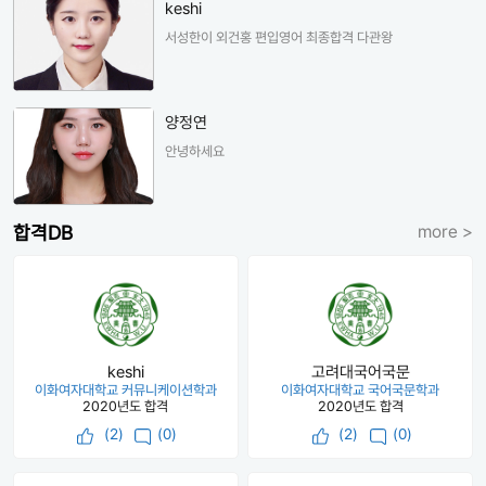
keshi
서성한이 외건홍 편입영어 최종합격 다관왕
양정연
안녕하세요
합격DB
more >
keshi
고려대국어국문
이화여자대학교 커뮤니케이션학과
이화여자대학교 국어국문학과
2020년도 합격
2020년도 합격
(
2
)
(0)
(
2
)
(0)