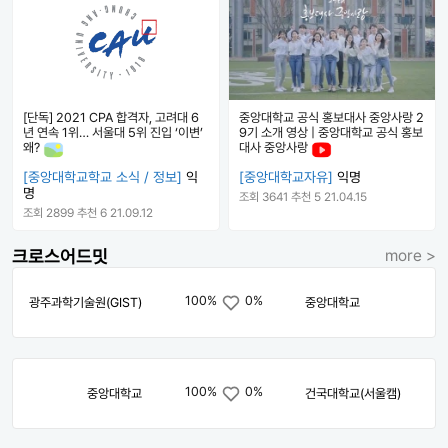
[단독] 2021 CPA 합격자, 고려대 6
중앙대학교 공식 홍보대사 중앙사랑 2
년 연속 1위… 서울대 5위 진입 ‘이변’
9기 소개 영상 | 중앙대학교 공식 홍보
왜?
대사 중앙사랑
[중앙대학교학교 소식 / 정보]
익
[중앙대학교자유]
익명
명
조회 3641
추천 5
21.04.15
조회 2899
추천 6
21.09.12
크로스어드밋
more >
100%
0%
광주과학기술원(GIST)
중앙대학교
100%
0%
중앙대학교
건국대학교(서울캠)