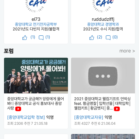
el73
ruddudzlffj
중앙대학교 전기전자공학부
중앙대학교 경영학과
2021년도 다빈치 지원/불합격
2021년도 수시 지원/합격
(
1
)
(1)
(
2
)
(0)
포럼
more >
중앙대학교가 궁금해?! 앙랑에게 물어
2021 중앙대학교 웰컴기프트 언박싱
봐! | 중앙대학교 공식 홍보대사 중앙
feat. 황금명찰│입학선물│대학입학│
사랑
웰컴키트│황금뱃지│중...
[중앙대학교입학 정보]
익명
[중앙대학교자유]
익명
조회 2306
추천 7
21.05.18
조회 4327
추천 6
21.06.04