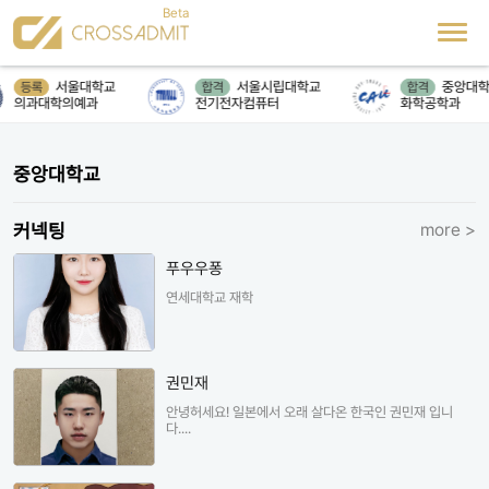
서울대학교
서울시립대학교
중앙대학
등록
합격
합격
의과대학의예과
전기전자컴퓨터
화학공학과
중앙대학교
커넥팅
more >
푸우우퐁
연세대학교 재학
권민재
안녕허세요! 일본에서 오래 살다온 한국인 권민재 입니
다....