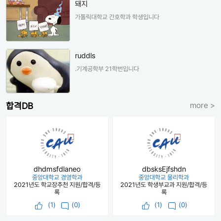
돼지
가톨릭대학교 간호학과 학생입니다
ruddls
.기계공학부 21학번입니다
합격DB
more >
dhdmsfdlaneo
dbsksEjfshdn
중앙대학교 경영학과
중앙대학교 물리학과
2021년도 학교장추천 지원/합격/등
2021년도 학생부교과 지원/합격/등
록
록
(
1
)
(0)
(
1
)
(0)