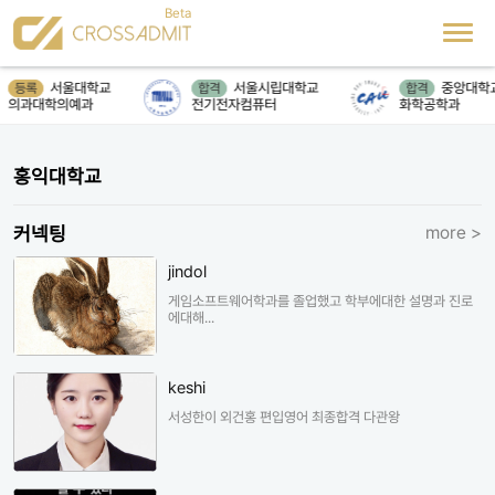
서울대학교
서울시립대학교
중앙대학교
등록
합격
합격
의과대학의예과
전기전자컴퓨터
화학공학과
홍익대학교
커넥팅
more >
jindol
게임소프트웨어학과를 졸업했고 학부에대한 설명과 진로
에대해...
keshi
서성한이 외건홍 편입영어 최종합격 다관왕