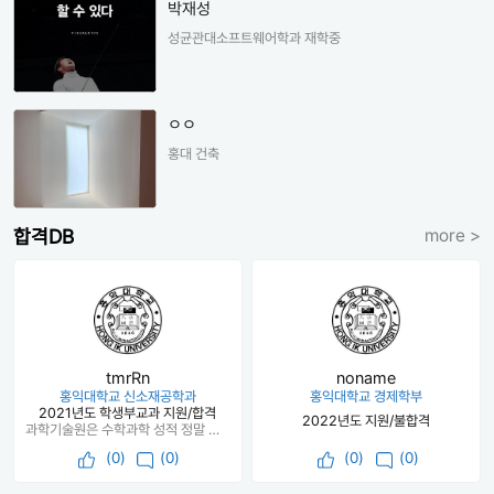
박재성
성균관대소프트웨어학과 재학중
ㅇㅇ
홍대 건축
합격DB
more >
tmrRn
noname
홍익대학교 신소재공학과
홍익대학교 경제학부
2021년도 학생부교과 지원/합격
2022년도 지원/불합격
과학기술원은 수학과학 성적 정말 많이 봅니다. /지방 일반고
(
0
)
(0)
(
0
)
(0)