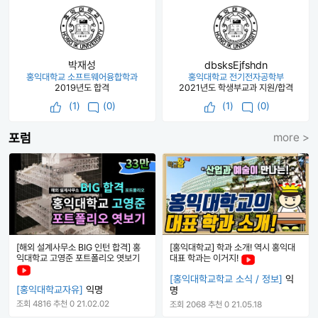
박재성
dbsksEjfshdn
홍익대학교 소프트웨어융합학과
홍익대학교 전기전자공학부
2019년도 합격
2021년도 학생부교과 지원/합격
(
1
)
(0)
(
1
)
(0)
포럼
more >
[해외 설계사무소 BIG 인턴 합격] 홍
[홍익대학교] 학과 소개! 역시 홍익대
익대학교 고영준 포트폴리오 엿보기
대표 학과는 이거지!
[홍익대학교학교 소식 / 정보]
익
[홍익대학교자유]
익명
명
조회 4816
추천 0
21.02.02
조회 2068
추천 0
21.05.18