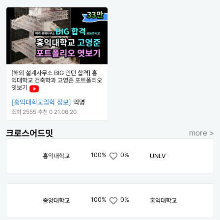
[해외 설계사무소 BIG 인턴 합격] 홍
익대학교 건축학과 고영준 포트폴리오
엿보기
[홍익대학교입학 정보]
익명
조회 2555
추천 0
21.06.20
크로스어드밋
more >
100%
0%
홍익대학교
UNLV
100%
0%
중앙대학교
홍익대학교