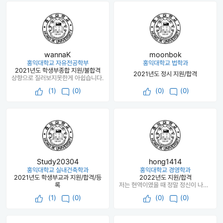
wannaK
moonbok
홍익대학교 자유전공학부
홍익대학교 법학과
2021년도 학생부종합 지원/불합격
2021년도 정시 지원/합격
상향으로 질러보지못한게 아쉽습니다.
(
1
)
(0)
(
0
)
(0)
Study20304
hong1414
홍익대학교 실내건축학과
홍익대학교 경영학과
2021년도 학생부교과 지원/합격/등
2022년도 지원/합격
록
저는 현역이였을 때 정말 정신이 나가있었기 때문에 안되면 재수하지 이 마인드로 살다가 재수했습니다... 여러분은 이러지마세요 물론 수시로 한양대 에리카를 붙긴했었지만 만족이 안돼서 한번 더 했습니다 ​ 국어의 경우 매일 아침에 풀던 것처럼 풀자는 마음으로 봤습니다. 저의 경우 문학 화작 비문학 순으로 풀었는데 난이도 체감을 제대로 못했기 때문에 멘탈이 안터질 수 있었습니다..ㅎㅎ ​ 수학의 경우 풀면서 멘탈이 세게 나갔었던 기억이 나네요 원래 덤덤한 편이라서 잘 안 흔들리는데 처음으로 그랬어서 당황했습니다 여러분은 정말 많이 풀어보시고 실력을 쌓아가셔서 이러시는 일 없기를 바랍니다.. ​ 영어의 경우 후반 수험생활을 할수록 1등급을 맞는 비율이 높았기에 아쉽네요... 나름 점심시간 저녁시간마다 단어 외우면서 열심히 했거든요 하지만 성적표에 찍힌 등급이 실력을 증명하니 어쩔 수 없죠 ​ 사탐이 절 대학에 보내줬습니다... 여러분들 꼭 탐구과목 잘 챙기세요 특히 사탐이라면요 1등급맞기 누구보다 쉽다지만 1개틀리면 2등급입니다 저는 항상 끝날시간 1-2시간정도쯤 사탐공부를 했습니다! 쌍사의 경우 투입시간이 줄어들긴합니다 ​ 저의 경우 한번도 6모 9모 그리고 대다수의 사설 모의고사에서 좋은 성적이 나온 적없습니다 가장마지막으로 본 학원 모의고사에서 제일 높은 성적을 맞았는데 이때 적정대학이 중경외시였으니까요 너무 모의고사하나하나에 낙담이나 과대평가하지마시고 꾸준히 하시길 바랍니다 다들 화이팅하세요~!!
(
1
)
(0)
(
0
)
(0)