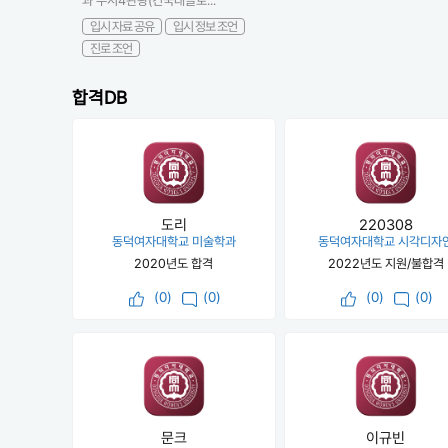
과 수시4관왕(건국대글로...
입시 자료 공유
입시 정보 조언
진로 조언
합격DB
도리
220308
동덕여자대학교 미술학과
동덕여자대학교 시각디자
2020년도 합격
2022년도 지원/불합격
(
0
)
(0)
(
0
)
(0)
문크
이규빈