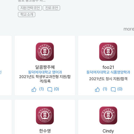
송도 중고등부 과...
지원 전략 조언
진로 조언
학교 소개
more
달콤짱주혜
foo21
인
동덕여자대학교 영어과
동덕여자대학교 식품영양학과
2021년도 학생부교과전형 지원/합
2021년도 정시 지원/합격
격/등록
(
1
)
(0)
(
1
)
(0)
한수영
Cindy