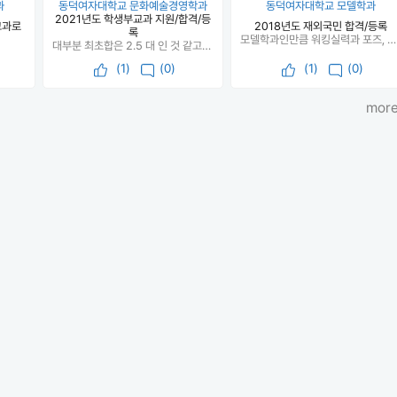
과
동덕여자대학교 문화예술경영학과
동덕여자대학교 모델학과
2021년도 학생부교과 지원/합격/등
교과로
2018년도 재외국민 합격/등록
록
모델학과인만큼 워킹실력과 포즈, 키, 몸매 등 신체적인 조건을 집중적으로 보았고 면접에서는 끼와 얼마나 패션,모델 분야에 관심있는지 물어보았습니다.
대부분 최초합은 2.5 대 인 것 같고 거의 마지막에 극적으로 학교에 들어오게 되어서 기쁩니다.
(
1
)
(0)
(
1
)
(0)
more