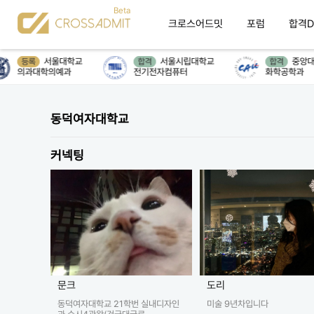
크로스어드밋
포럼
합격D
서울대학교
서울시립대학교
중앙대
등록
합격
합격
의과대학의예과
전기전자컴퓨터
화학공학과
동덕여자대학교
커넥팅
문크
도리
동덕여자대학교 21학번 실내디자인
미술 9년차입니다