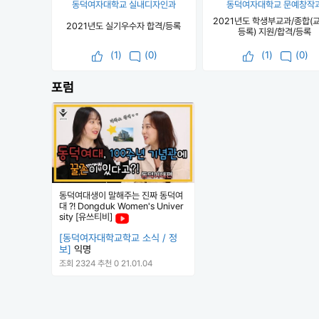
동덕여자대학교 실내디자인과
동덕여자대학교 문예창작
2021년도 학생부교과/종합(
2021년도 실기우수자 합격/등록
등록) 지원/합격/등록
(
1
)
(0)
(
1
)
(0)
포럼
동덕여대생이 말해주는 진짜 동덕여
대 ?! Dongduk Women's Univer
sity [유쓰티비]
[동덕여자대학교학교 소식 / 정
보]
익명
조회 2324
추천 0
21.01.04