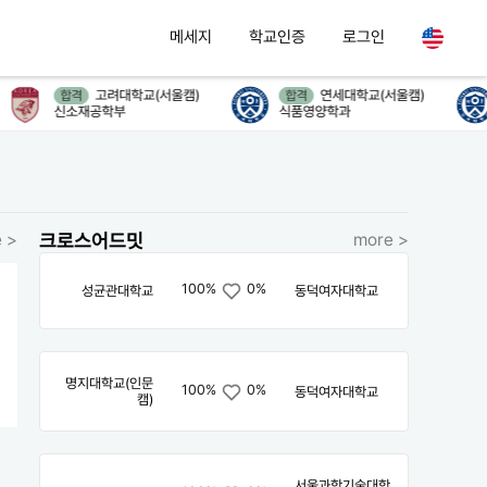
메세지
학교인증
로그인
고려대학교(서울캠)
연세대학교(서울캠)
합격
합격
신소재공학부
식품영양학과
 >
크로스어드밋
more >
100%
0%
성균관대학교
동덕여자대학교
명지대학교(인문
100%
0%
동덕여자대학교
캠)
서울과학기술대학