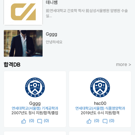
데니쌤
前연세대학교 간호학 학사 前삼성서울병원 암병원 수술
실...
Gggg
안녕하세요
합격DB
more >
Gggg
hsc00
연세대학교(서울캠) 기계공학과
연세대학교(서울캠) 식품영양학과
2007년도 정시 지원/합격/졸업
2019년도 수시 지원/합격
(
0
)
(0)
(
0
)
(0)