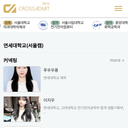
서울대학교
서울시립대학교
중앙대학
등록
합격
합격
의과대학의예과
전기전자컴퓨터
화학공학과
연세대학교(서울캠)
커넥팅
more >
푸우우퐁
연세대학교 재학
이지우
연세대학교, 고려대학교 전기전자공학부 합격 생활기록부,
...