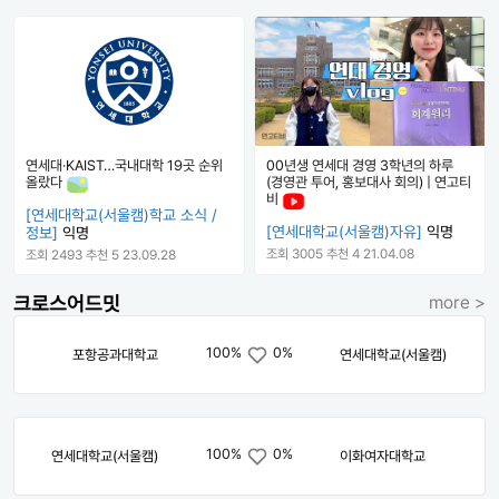
연세대·KAIST…국내대학 19곳 순위
00년생 연세대 경영 3학년의 하루
올랐다
(경영관 투어, 홍보대사 회의) | 연고티
비
[연세대학교(서울캠)학교 소식 /
[연세대학교(서울캠)자유]
익명
정보]
익명
조회 3005
추천 4
21.04.08
조회 2493
추천 5
23.09.28
크로스어드밋
more >
100%
0%
포항공과대학교
연세대학교(서울캠)
100%
0%
연세대학교(서울캠)
이화여자대학교