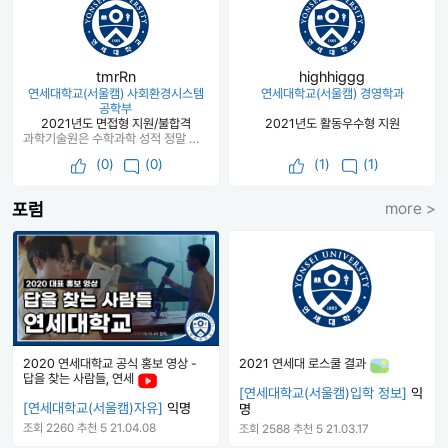
tmrRn
highhiggg
연세대학교(서울캠) 사회환경시스템
연세대학교(서울캠) 경영학과
공학부
2021년도 면접형 지원/불합격
2021년도 활동우수형 지원
과학기술원은 수학과학 성적 정말 많이 봅니다. /지방 일반고
(
0
)
(0)
(
1
)
(1)
포럼
more >
2020 연세대학교 공식 홍보 영상 -
2021 연세대 로스쿨 결과
답을 찾는 사람들, 연세
[연세대학교(서울캠)입학 정보]
익
[연세대학교(서울캠)자유]
익명
명
조회 2260
추천 5
21.04.08
조회 2588
추천 5
21.03.17