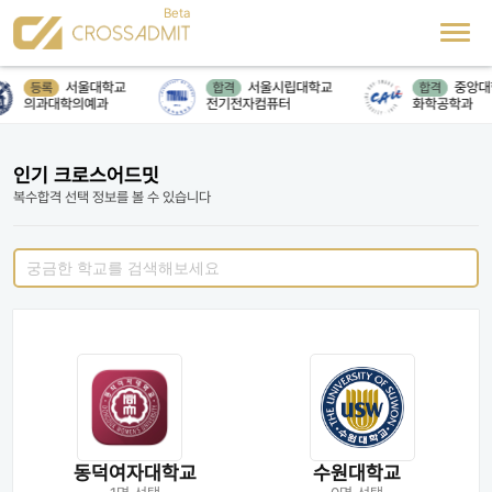
서울대학교
서울시립대학교
중앙대
등록
합격
합격
의과대학의예과
전기전자컴퓨터
화학공학과
인기 크로스어드밋
복수합격 선택 정보를 볼 수 있습니다
동덕여자대학교
수원대학교