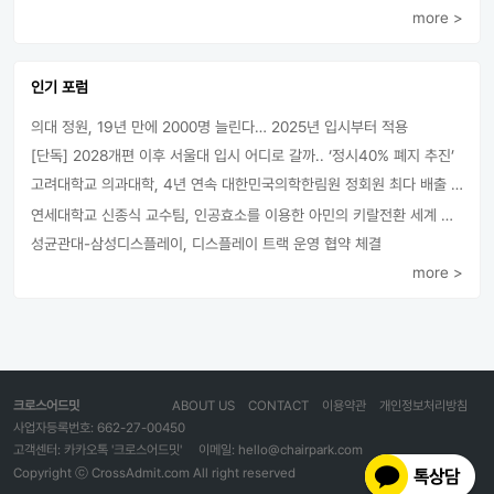
more >
인기 포럼
의대 정원, 19년 만에 2000명 늘린다… 2025년 입시부터 적용
[단독] 2028개편 이후 서울대 입시 어디로 갈까.. ‘정시40% 폐지 추진’
고려대학교 의과대학, 4년 연속 대한민국의학한림원 정회원 최다 배출 外
연세대학교 신종식 교수팀, 인공효소를 이용한 아민의 키랄전환 세계 최초로 성공
성균관대-삼성디스플레이, 디스플레이 트랙 운영 협약 체결
more >
크로스어드밋
ABOUT US
CONTACT
이용약관
개인정보처리방침
사업자등록번호: 662-27-00450
고객센터: 카카오톡 '크로스어드밋'
이메일: hello@chairpark.com
Copyright ⓒ CrossAdmit.com All right reserved