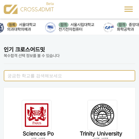
서울대학교
서울시립대학교
중앙대
등록
합격
합격
의과대학의예과
전기전자컴퓨터
화학공학과
인기 크로스어드밋
복수합격 선택 정보를 볼 수 있습니다
Sciences Po
Trinity University