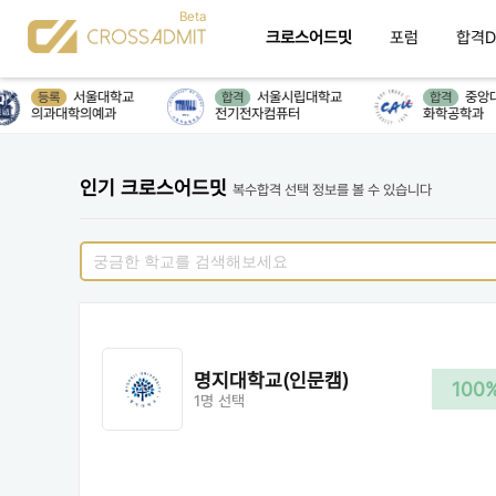
크로스어드밋
포럼
합격D
서울대학교
서울시립대학교
중앙대
등록
합격
합격
의과대학의예과
전기전자컴퓨터
화학공학과
인기 크로스어드밋
복수합격 선택 정보를 볼 수 있습니다
명지대학교(인문캠)
100
1명 선택