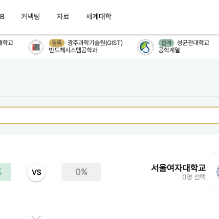
B
커넥팅
자료
세계대학
학교
광주과학기술원(GIST)
성균관대학교
등록
합격
반도체시스템공학과
공학계열
서울여자대학교
%
0%
VS
0명 선택