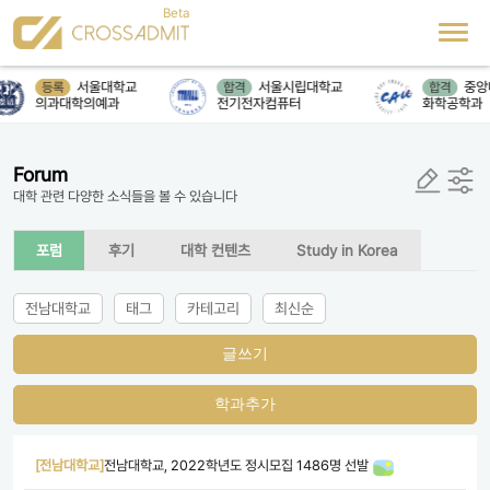
서울대학교
서울시립대학교
중앙
등록
합격
합격
의과대학의예과
전기전자컴퓨터
화학공학과
Forum
대학 관련 다양한 소식들을 볼 수 있습니다
포럼
후기
대학 컨텐츠
Study in Korea
전남대학교
태그
카테고리
최신순
글쓰기
학과추가
[전남대학교]
전남대학교, 2022학년도 정시모집 1486명 선발