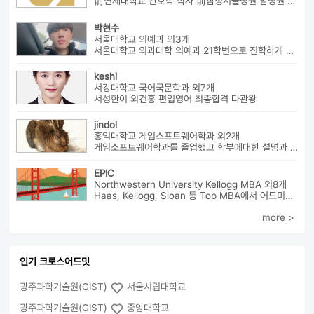
前연세대학교 간호학 학사 前삼성서울병원 암병원 수술실 RN 前대치동...
박현수
서울대학교 의예과 외3개
서울대학교 의과대학 의예과 21학번으로 진학하게 될 박현수라고 합니다~
keshi
서강대학교 국어국문학과 외7개
서성한이 외건홍 편입영어 최종합격 다관왕
jindol
홍익대학교 게임스프트웨어학과 외2개
게임소프트웨어학과를 졸업했고 학부에대한 설명과 진로에대해서 알려드릴수 ...
EPIC
Northwestern University Kellogg MBA 외8개
Haas, Kellogg, Sloan 등 Top MBA에서 어드미션을 받았으며 21년 가을...
more >
인기 크로스어드밋
광주과학기술원(GIST)
서울시립대학교
광주과학기술원(GIST)
중앙대학교