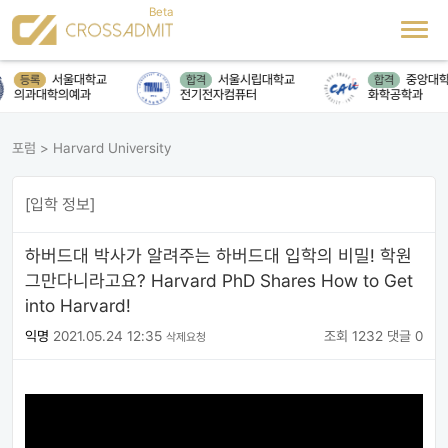
서울대학교
서울시립대학교
중앙대학
등록
합격
합격
의과대학의예과
전기전자컴퓨터
화학공학과
포럼
>
Harvard University
[입학 정보]
하버드대 박사가 알려주는 하버드대 입학의 비밀! 학원
그만다니라고요? Harvard PhD Shares How to Get
into Harvard!
익명
2021.05.24 12:35
조회 1232
댓글 0
삭제요청