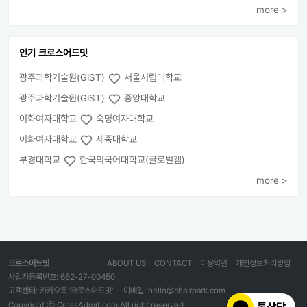
more >
인기 크로스어드밋
광주과학기술원(GIST)
서울시립대학교
광주과학기술원(GIST)
중앙대학교
이화여자대학교
숙명여자대학교
이화여자대학교
세종대학교
부경대학교
한국외국어대학교(글로벌캠)
more >
크로스어드밋
ABOUT US
CONTACT
이용약관
개인정보처리방침
사업자등록번호: 662-27-00450
고객센터: 카카오톡 '크로스어드밋'
이메일: hello@chairpark.com
Copyright ⓒ CrossAdmit.com All right reserved