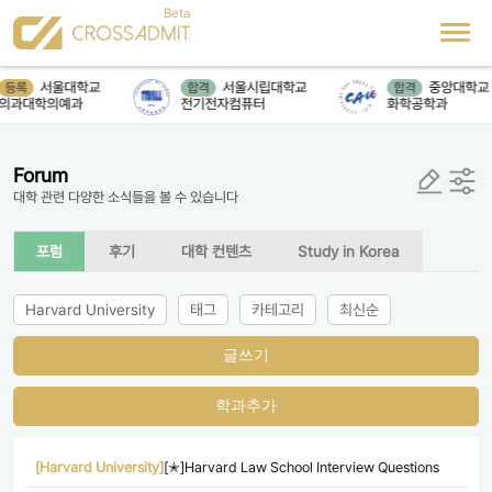
서울대학교
서울시립대학교
중앙대학교
등록
합격
합격
의과대학의예과
전기전자컴퓨터
화학공학과
Forum
대학 관련 다양한 소식들을 볼 수 있습니다
포럼
후기
대학 컨텐츠
Study in Korea
Harvard University
태그
카테고리
최신순
글쓰기
학과추가
[Harvard University]
[✭]Harvard Law School Interview Questions