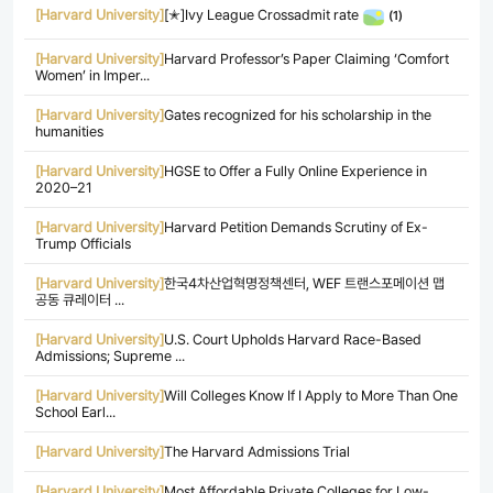
[Harvard University]
[✭]Ivy League Crossadmit rate
(1)
[Harvard University]
Harvard Professor’s Paper Claiming ‘Comfort
Women’ in Imper...
[Harvard University]
Gates recognized for his scholarship in the
humanities
[Harvard University]
HGSE to Offer a Fully Online Experience in
2020–21
[Harvard University]
Harvard Petition Demands Scrutiny of Ex-
Trump Officials
[Harvard University]
한국4차산업혁명정책센터, WEF 트랜스포메이션 맵
공동 큐레이터 ...
[Harvard University]
U.S. Court Upholds Harvard Race-Based
Admissions; Supreme ...
[Harvard University]
Will Colleges Know If I Apply to More Than One
School Earl...
[Harvard University]
The Harvard Admissions Trial
[Harvard University]
Most Affordable Private Colleges for Low-