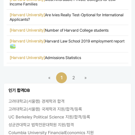
Income Families
[Harvard University]
Are Ivies Really Test-Optional for International
Applicants?
[Harvard University]
Number of Harvard College students
[Harvard University]
Harvard Law School 2019 employment report
[Harvard University]
Admissions Statistics
«
1
2
»
인기 합격DB
고려대학교(서울캠) 경제학과 합격
고려대학교(서울캠) 국제학과 지원/합격/등록
UC Berkeley Political Science 지원/합격/등록
성균관대학교 법학전문대학원 지원/합격
Columbia University FinancialEconomics 지원