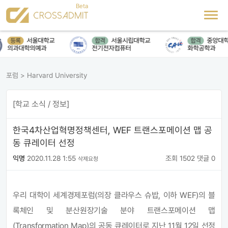
서울대학교
서울시립대학교
중앙대학
등록
합격
합격
의과대학의예과
전기전자컴퓨터
화학공학과
포럼
>
Harvard University
[학교 소식 / 정보]
한국4차산업혁명정책센터, WEF 트랜스포메이션 맵 공
동 큐레이터 선정​
익명
2020.11.28 1:55
조회 1502
댓글 0
삭제요청
우리 대학이 세계경제포럼(의장 클라우스 슈밥, 이하 WEF)의 블
록체인 및 분산원장기술 분야 트랜스포메이션 맵
(Transformation Map)의 공동 큐레이터로 지난 11월 12일 선정