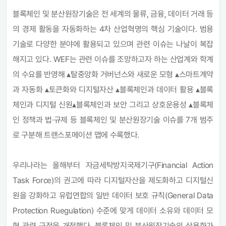
블록체인 및 분산원장기술은 전 세계의 물류, 금융, 데이터 거래 등
의 경제 활동을 자동화하는 4차 산업혁명의 핵심 기술이다. 범용
기술로 다양한 분야에 활용되고 있으며 관련 이슈는 나날이 복잡
해지고 있다.
WEF
는 관련 이슈를 조망하고자 하는 산업계와 학계
의 수요를 반영해
▴
탈중앙화 거버넌스와 새로운 모형
▴
스마트계약
과 자동화
▴
토큰화와 디지털자산
▴
블록체인과 데이터 활용
▴
블록
체인과 디지털 신원
▴
블록체인과 보안 그리고 상호운용성
▴
블록체
인 정책과 법·규제 등 블록체인 및 분산원장기술 이슈를 7개 범주
로 구분해 트랜스포메이션 맵에 수록했다.
우리나라는 올해부터 자금세탁방지국제기구(Financial Action
Task Force)의 권고에 따라 디지털자산을 제도화하고 디지털신
원을 강화하고 유럽연합의 일반 데이터 보호 규칙(General Data
Protection Ruegulation) 수준에 맞게 데이터 소유와 데이터 모
형 관련 규정을 개정했다.
블록체인 및 분산원장기술의 상용화가