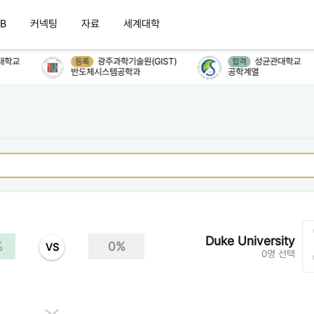
B
커넥팅
자료
세계대학
학교
광주과학기술원(GIST)
성균관대학교
등록
합격
반도체시스템공학과
공학계열
Duke University
%
0%
VS
0명 선택