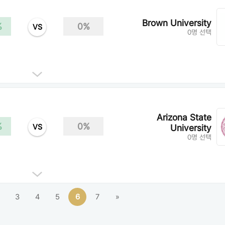
Brown University
%
0%
VS
0명 선택
Arizona State
%
0%
VS
University
0명 선택
3
4
5
6
7
»