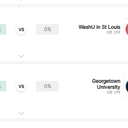
WashU in St Louis
%
0%
VS
0명 선택
Georgetown
%
0%
VS
University
0명 선택