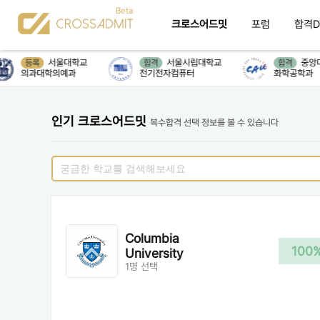
크로스어드밋
포럼
합격D
서울대학교
서울시립대학교
중앙대
등록
합격
합격
의과대학의예과
전기전자컴퓨터
화학공학과
인기 크로스어드밋
복수합격 선택 정보를 볼 수 있습니다
Columbia
100
University
1명 선택