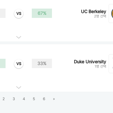
UC Berkeley
67%
VS
2명 선택
Duke University
33%
VS
1명 선택
2
3
4
5
6
»