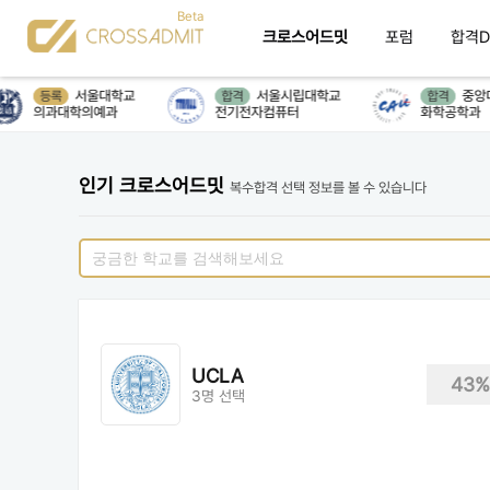
크로스어드밋
포럼
합격D
서울대학교
서울시립대학교
중앙대
등록
합격
합격
의과대학의예과
전기전자컴퓨터
화학공학과
인기 크로스어드밋
복수합격 선택 정보를 볼 수 있습니다
UCLA
43%
3명 선택