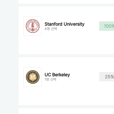
Stanford University
100
4명 선택
UC Berkeley
25%
1명 선택