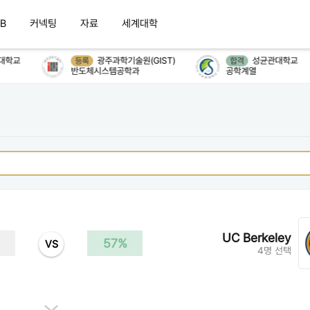
B
커넥팅
자료
세계대학
학교
광주과학기술원(GIST)
성균관대학교
등록
합격
반도체시스템공학과
공학계열
UC Berkeley
57%
VS
4명 선택