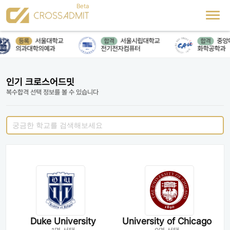
서울대학교
서울시립대학교
중앙
등록
합격
합격
의과대학의예과
전기전자컴퓨터
화학공학과
인기 크로스어드밋
복수합격 선택 정보를 볼 수 있습니다
Duke University
University of Chicago